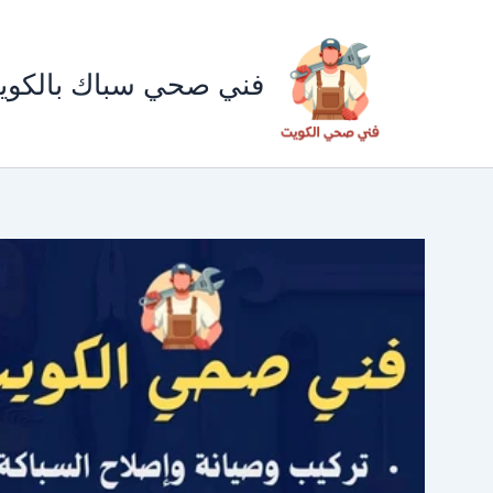
خطي
لى
لمحتوى
فني صحي سباك بالكوي