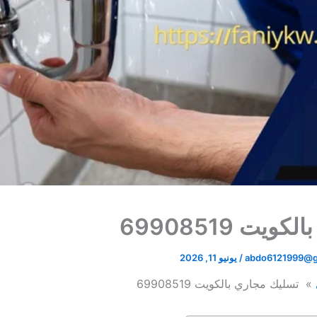
ت 69908519
abdo6121999@g
/
يونيو 11, 2026
تسليك مجاري بالكويت 69908519