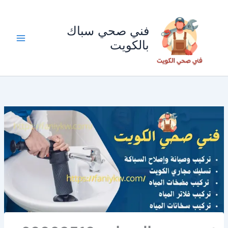
خطي
لى
فني صحي سباك
لمحتوى
بالكويت